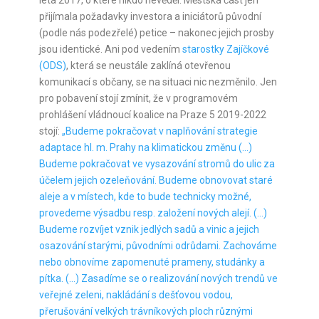
léta 2017, o které nikdo nevěděl. Městská část jen
přijímala požadavky investora a iniciátorů původní
(podle nás podezřelé) petice – nakonec jejich prosby
jsou identické. Ani pod vedením
starostky Zajíčkové
(ODS)
, která se neustále zaklíná otevřenou
komunikací s občany, se na situaci nic nezměnilo. Jen
pro pobavení stojí zmínit, že v programovém
prohlášení vládnoucí koalice na Praze 5 2019-2022
stojí:
„Budeme pokračovat v naplňování strategie
adaptace hl. m. Prahy na klimatickou změnu (…)
Budeme pokračovat ve vysazování stromů do ulic za
účelem jejich ozeleňování. Budeme obnovovat staré
aleje a v místech, kde to bude technicky možné,
provedeme výsadbu resp. založení nových alejí. (…)
Budeme rozvíjet vznik jedlých sadů a vinic a jejich
osazování starými, původními odrůdami. Zachováme
nebo obnovíme zapomenuté prameny, studánky a
pítka. (…) Zasadíme se o realizování nových trendů ve
veřejné zeleni, nakládání s dešťovou vodou,
přerušování velkých trávníkových ploch různými