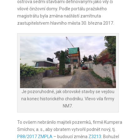
ostrova sedmi stavbami definovanými jako vily či
vilové činžovní domy. Podle portálu pražského
magistrátu byla změna naštěstí zamítnuta
zastupitelstvem hlavního města 30. března 2017.
Je pozoruhodné, jak obrovské stavby se vejdou
na konec historického chodníku. Vlevo vila firmy
NM7.
To ovšem nebránilo majiteli pozemků, firmě Kumpera
Smíchov, a. s., aby obratem vytvořil podnět nový, tj.
P88/2017 ZMPLA
– budoucí změna
Z3213
. Bohužel