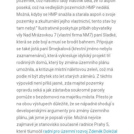
pozemek, což naštěstí tady vlastník dělá, že to aspoň
poseká, což na vedlejších pozemcích HMP nedělá.
Možná, kdyby se HMP snažila a starala aspoň o svoje
pozemky a zkulturnění jejího vlastnictví, tento stav by
tam nebyl.“ Ilustrativně poskytuje příběh obyvatelky
vily Nad Mrázovkou 7 (vlastní firma NM7) paní Sladké,
která se zde bojí a musí se brodit bahnem. Připojuje
se také jistá paní Šmejkalová (křestní jméno nebylo
zaznamenáno), která vykresluje idylický projekt tří
rodinných domů, který by změna územního plánu
umožnila, a kritizuje místní náletovou zeleň, což má
podle ní být zbytek sto let starých záměrů. Z těchto
výpovědí není příliš jasné, zda majitel pozemky
opravdu seká a jak zástavba soukromé parcely
pomůže s bezdomovci na majetku města. Přesto je
na obou výstupech důležité, že se nápadně shodují s
developerskými argumenty pro změny územního
plánu, jak jsme je popsali výše. Možná nejvíce
zajímavé je stanovisko současné radnice Prahy 5,
které tlumočil
radní pro územní rozvoj Zdeněk Doležal