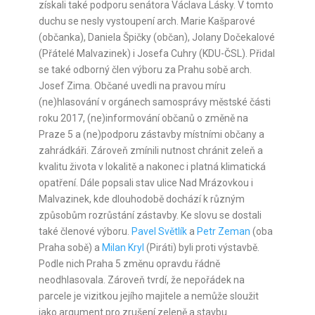
získali také podporu senátora Václava Lásky. V tomto
duchu se nesly vystoupení arch. Marie Kašparové
(občanka), Daniela Špičky (občan), Jolany Dočekalové
(Přátelé Malvazinek) i Josefa Cuhry (KDU-ČSL). Přidal
se také odborný člen výboru za Prahu sobě arch.
Josef Zima. Občané uvedli na pravou míru
(ne)hlasování v orgánech samosprávy městské části
roku 2017, (ne)informování občanů o změně na
Praze 5 a (ne)podporu zástavby místními občany a
zahrádkáři. Zároveň zmínili nutnost chránit zeleň a
kvalitu života v lokalitě a nakonec i platná klimatická
opatření. Dále popsali stav ulice Nad Mrázovkou i
Malvazinek, kde dlouhodobě dochází k různým
způsobům rozrůstání zástavby. Ke slovu se dostali
také členové výboru.
Pavel Světlík
a
Petr Zeman
(oba
Praha sobě) a
Milan Kryl
(Piráti) byli proti výstavbě.
Podle nich Praha 5 změnu opravdu řádně
neodhlasovala. Zároveň tvrdí, že nepořádek na
parcele je vizitkou jejího majitele a nemůže sloužit
jako argument pro zrušení zeleně a stavbu