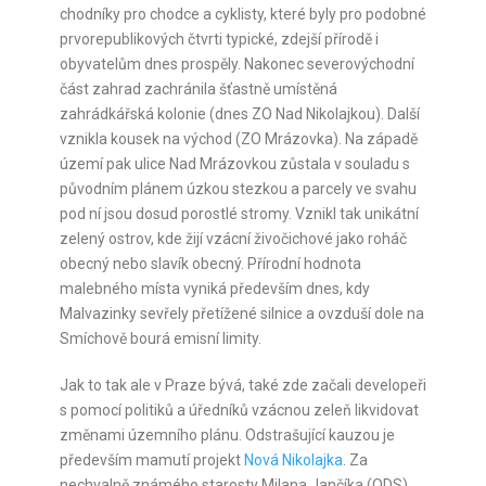
chodníky pro chodce a cyklisty, které byly pro podobné
prvorepublikových čtvrti typické, zdejší přírodě i
obyvatelům dnes prospěly. Nakonec severovýchodní
část zahrad zachránila šťastně umístěná
zahrádkářská kolonie (dnes ZO Nad Nikolajkou). Další
vznikla kousek na východ (ZO Mrázovka). Na západě
území pak ulice Nad Mrázovkou zůstala v souladu s
původním plánem úzkou stezkou a parcely ve svahu
pod ní jsou dosud porostlé stromy. Vznikl tak unikátní
zelený ostrov, kde žijí vzácní živočichové jako roháč
obecný nebo slavík obecný. Přírodní hodnota
malebného místa vyniká především dnes, kdy
Malvazinky sevřely přetížené silnice a ovzduší dole na
Smíchově bourá emisní limity.
Jak to tak ale v Praze bývá, také zde začali developeři
s pomocí politiků a úředníků vzácnou zeleň likvidovat
změnami územního plánu. Odstrašující kauzou je
především mamutí projekt
Nová Nikolajka
. Za
nechvalně známého starosty Milana Jančíka (ODS)