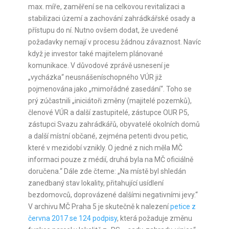
max. míře, zaměření se na celkovou revitalizaci a
stabilizaci území a zachování zahrádkářské osady a
přístupu do ní. Nutno ovšem dodat, že uvedené
požadavky nemají v procesu žádnou závaznost. Navíc
když je investor také majitelem plánované
komunikace. V důvodové zprávě usnesení je
„vycházka“ neusnášeníschopného VÚR již
pojmenována jako „mimořádné zasedání“. Toho se
prý zúčastnili „iniciátoři změny (majitelé pozemků),
členové VÚR a další zastupitelé, zástupce OUR P5,
zástupci Svazu zahrádkářů, obyvatelé okolních domů
a další místní občané, zejména petenti dvou petic,
které v mezidobí vznikly. O jedné z nich měla MČ
informaci pouze z médií, druhá byla na MČ oficiálně
doručena.“ Dále zde čteme: „Na místě byl shledán
zanedbaný stav lokality, přitahující usídlení
bezdomovců, doprovázené dalšími negativními jevy.“
V archivu MČ Praha 5 je skutečně k nalezení
petice z
června 2017 se 124 podpisy
, která požaduje změnu