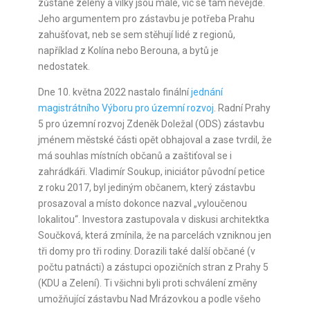
zůstane zelený a vilky jsou malé, víc se tam nevejde.
Jeho argumentem pro zástavbu je potřeba Prahu
zahušťovat, neb se sem stěhují lidé z regionů,
například z Kolína nebo Berouna, a bytů je
nedostatek.
Dne 10. května 2022 nastalo finální
jednání
magistrátního Výboru pro územní rozvoj
. Radní Prahy
5 pro územní rozvoj Zdeněk Doležal (ODS) zástavbu
jménem městské části opět obhajoval a zase tvrdil, že
má souhlas místních občanů a zaštiťoval se i
zahrádkáři. Vladimír Soukup, iniciátor původní petice
z roku 2017, byl jediným občanem, který zástavbu
prosazoval a místo dokonce nazval „vyloučenou
lokalitou“. Investora zastupovala v diskusi architektka
Součková, která zmínila, že na parcelách vzniknou jen
tři domy pro tři rodiny. Dorazili také další občané (v
počtu patnácti) a zástupci opozičních stran z Prahy 5
(KDU a Zelení). Ti všichni byli proti schválení změny
umožňující zástavbu Nad Mrázovkou a podle všeho