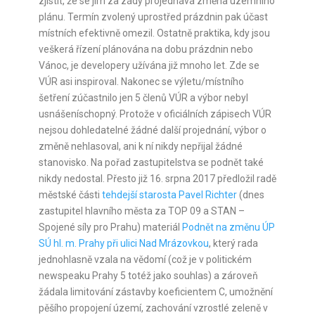
zjistit, že se jim za zády projednává změna územního
plánu. Termín zvolený uprostřed prázdnin pak účast
místních efektivně omezil. Ostatně praktika, kdy jsou
veškerá řízení plánována na dobu prázdnin nebo
Vánoc, je developery užívána již mnoho let. Zde se
VÚR asi inspiroval. Nakonec se výletu/místního
šetření zúčastnilo jen 5 členů VÚR a výbor nebyl
usnášeníschopný. Protože v oficiálních zápisech VÚR
nejsou dohledatelné žádné další projednání, výbor o
změně nehlasoval, ani k ní nikdy nepřijal žádné
stanovisko. Na pořad zastupitelstva se podnět také
nikdy nedostal. Přesto již 16. srpna 2017 předložil radě
městské části
tehdejší starosta Pavel Richter
(dnes
zastupitel hlavního města za TOP 09 a STAN –
Spojené síly pro Prahu) materiál
Podnět na změnu ÚP
SÚ hl. m. Prahy při ulici Nad Mrázovkou
, který rada
jednohlasně vzala na vědomí (což je v politickém
newspeaku Prahy 5 totéž jako souhlas) a zároveň
žádala limitování zástavby koeficientem C, umožnění
pěšího propojení území, zachování vzrostlé zeleně v