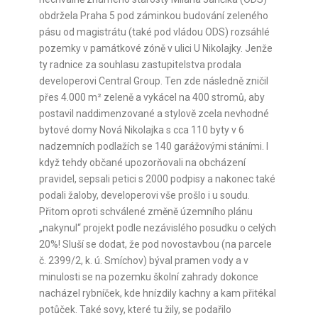
obdržela Praha 5 pod záminkou budování zeleného
pásu od magistrátu (také pod vládou ODS) rozsáhlé
pozemky v památkové zóně v ulici U Nikolajky. Jenže
ty radnice za souhlasu zastupitelstva prodala
developerovi Central Group. Ten zde následně zničil
přes 4.000 m² zeleně a vykácel na 400 stromů, aby
postavil naddimenzované a stylově zcela nevhodné
bytové domy Nová Nikolajka s cca 110 byty v 6
nadzemních podlažích se 140 garážovými stáními. I
když tehdy občané upozorňovali na obcházení
pravidel, sepsali petici s 2000 podpisy a nakonec také
podali žaloby, developerovi vše prošlo i u soudu.
Přitom oproti schválené změně územního plánu
„nakynul“ projekt podle nezávislého posudku o celých
20%! Sluší se dodat, že pod novostavbou (na parcele
č. 2399/2, k. ú. Smíchov) býval pramen vody a v
minulosti se na pozemku školní zahrady dokonce
nacházel rybníček, kde hnízdily kachny a kam přitékal
potůček. Také sovy, které tu žily, se podařilo