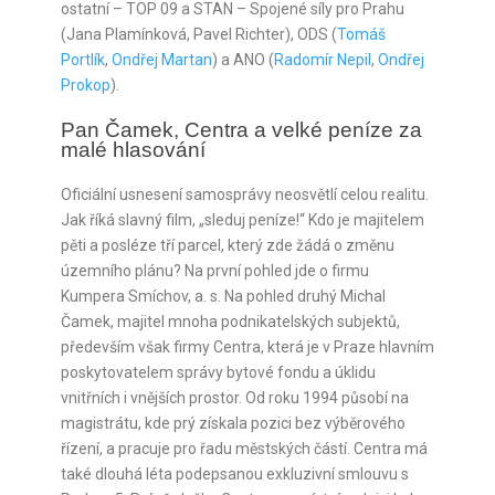
ostatní – TOP 09 a STAN – Spojené síly pro Prahu
(Jana Plamínková, Pavel Richter), ODS (
Tomáš
Portlík
,
Ondřej Martan
) a ANO (
Radomír Nepil
,
Ondřej
Prokop
).
Pan Čamek, Centra a velké peníze za 
malé hlasování
Oficiální usnesení samosprávy neosvětlí celou realitu.
Jak říká slavný film, „sleduj peníze!“ Kdo je majitelem
pěti a posléze tří parcel, který zde žádá o změnu
územního plánu? Na první pohled jde o firmu
Kumpera Smíchov, a. s. Na pohled druhý Michal
Čamek, majitel mnoha podnikatelských subjektů,
především však firmy Centra, která je v Praze hlavním
poskytovatelem správy bytové fondu a úklidu
vnitřních i vnějších prostor. Od roku 1994 působí na
magistrátu, kde prý získala pozici bez výběrového
řízení, a pracuje pro řadu městských částí. Centra má
také dlouhá léta podepsanou exkluzivní smlouvu s