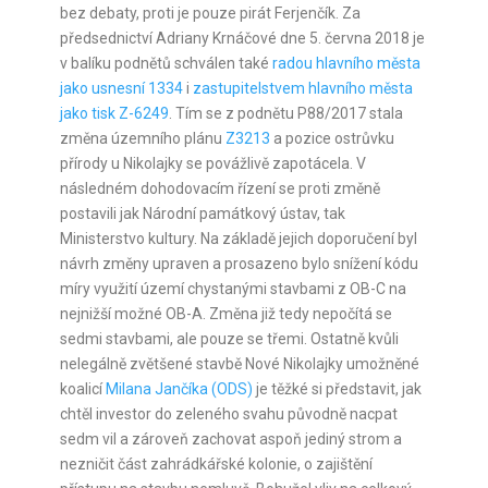
bez debaty, proti je pouze pirát Ferjenčík. Za
předsednictví Adriany Krnáčové dne 5. června 2018 je
v balíku podnětů schválen také
radou hlavního města
jako usnesní 1334
i
zastupitelstvem hlavního města
jako tisk Z-6249
. Tím se z podnětu P88/2017 stala
změna územního plánu
Z3213
a pozice ostrůvku
přírody u Nikolajky se povážlivě zapotácela. V
následném dohodovacím řízení se proti změně
postavili jak Národní památkový ústav, tak
Ministerstvo kultury. Na základě jejich doporučení byl
návrh změny upraven a prosazeno bylo snížení kódu
míry využití území chystanými stavbami z OB-C na
nejnižší možné OB-A. Změna již tedy nepočítá se
sedmi stavbami, ale pouze se třemi. Ostatně kvůli
nelegálně zvětšené stavbě Nové Nikolajky umožněné
koalicí
Milana Jančíka (ODS)
je těžké si představit, jak
chtěl investor do zeleného svahu původně nacpat
sedm vil a zároveň zachovat aspoň jediný strom a
nezničit část zahrádkářské kolonie, o zajištění