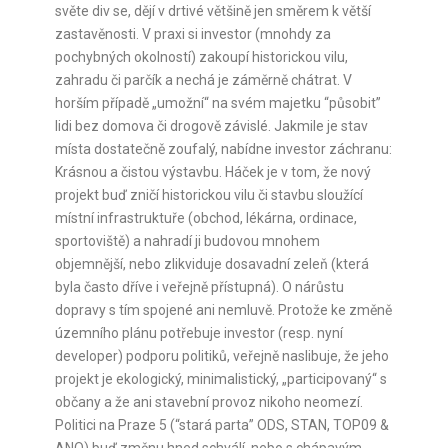
světe div se, dějí v drtivé většině jen směrem k větší
zastavěnosti. V praxi si investor (mnohdy za
pochybných okolností) zakoupí historickou vilu,
zahradu či parčík a nechá je záměrně chátrat. V
horším případě „umožní“ na svém majetku “působit”
lidi bez domova či drogově závislé. Jakmile je stav
místa dostatečně zoufalý, nabídne investor záchranu:
Krásnou a čistou výstavbu. Háček je v tom, že nový
projekt buď zničí historickou vilu či stavbu sloužící
místní infrastruktuře (obchod, lékárna, ordinace,
sportoviště) a nahradí ji budovou mnohem
objemnější, nebo zlikviduje dosavadní zeleň (která
byla často dříve i veřejně přístupná). O nárůstu
dopravy s tím spojené ani nemluvě. Protože ke změně
územního plánu potřebuje investor (resp. nyní
developer) podporu politiků, veřejně naslibuje, že jeho
projekt je ekologický, minimalistický, „participovaný“ s
občany a že ani stavební provoz nikoho neomezí.
Politici na Praze 5 (“stará parta” ODS, STAN, TOP09 &
ANO) buď změnu hned schválí, nebo s chápavým