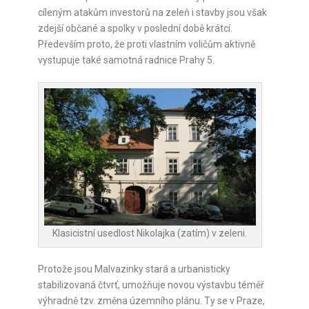
cíleným atakům investorů na zeleň i stavby jsou však
zdejší občané a spolky v poslední době krátcí.
Především proto, že proti vlastním voličům aktivně
vystupuje také samotná radnice Prahy 5.
Klasicistní usedlost Nikolajka (zatím) v zeleni.
Protože jsou Malvazinky stará a urbanisticky
stabilizovaná čtvrť, umožňuje novou výstavbu téměř
výhradně tzv. změna územního plánu. Ty se v Praze,