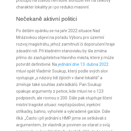
přístupu na stavbu nemluvě. Bohužel vliv na celkový
charakter lokality je i po redukci masivní.
Nečekaně aktivní politici
Po delším spánku se na jaře 2022 situace Nad
Mrázovkou objeví na pořadu Výboru pro územní
rozvoj magistrátu, jehož zamítnutí či doporučení hraje
zásadní roli. Při kladném stanovisku by šla změna
přímo do zastupitelstva hlavního města, které ji může
potvrdit definitivně. Na
jednání dne 13. dubna 2022
mluví opět Vladimír Soukup, který podle svých slov
vystupuje „s názory lidí žijících v dané lokalitě“ a
zmiňuje také souhlas zahrádkářů. Pan Soukup
opakuje argumenty z petice, kde mluví ne o 123
podpisech, ale rovnou o 200. Dále pak stupňuje líčení
místní tragické situaci: nepřizpůsobiví, injekční
stříkačky, bahno, vyhořelé a vykradené garáže. Dále
říká: „Často i při jednání s HMP jsme se setkávali s
argumentem, že vlastník je povinen se starat o svůj