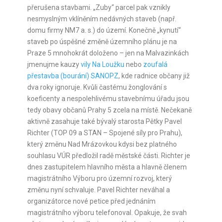
přerušena stavbami. „Zuby“ parcel pak vznikly
nesmyslným vklíněním nedávných staveb (např.
domu firmy NM7 a. s.) do území. Konečně „kynutí“
staveb po úspěšné změně územního plánu je na
Praze 5 mnohokrát doloženo – jen na Malvazinkách
jmenujme kauzy
vily Na Loužku
nebo
zoufalá
přestavba (bourání) SANOPZ
, kde radnice občany již
dva roky ignoruje. Kvůli častému žonglování s
koeficenty a nespolehlivému stavebnímu úřadu jsou
tedy obavy občanů Prahy 5 zcela na místě. Nečekaně
aktivně zasahuje také bývalý starosta Pětky Pavel
Richter (TOP 09 a STAN – Spojené síly pro Prahu),
který změnu Nad Mrázovkou kdysi bez platného
souhlasu VÚR předložil radě městské části. Richter je
dnes zastupitelem hlavního města a hlavně členem
magistrátního Výboru pro územní rozvoj, který
změnu nyní schvaluje. Pavel Richter neváhal a
organizátorce nové petice před jednáním
magistrátního výboru telefonoval. Opakuje, že svah