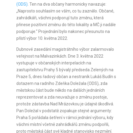
(ODS)
. Ten na dva občany harmonicky navazuje:
„Naprosto souhlasím se vším, co tu zaznělo. Občané,
zahrádkáři, všichni podporují tuto změnu, která
přinese pozitivní změnu do této lokality a MČ ji nadále
podporuje.“ Projednání bylo nakonec přesunuto na
přístí výbor 10. května 2022.
Dubnové zasedání magistrátního výbor zalarmovalo
veřejnost na Malvazinkách. Dne 3. května 2022
vystupuje v občanských interpelacích na
zastupitelstvu Prahy 5 bývalý předseda Zelených na
Praze 5, dnes řadový občan a nestraník Lukáš Budín s
dotazem na radního Zdeňka Doležala (ODS), zda
městskou část bude někdo na dalších jednáních
reprezentovat a zda neuvažuje o změnu postoje,
protože zástavba Nad Mrázovkou je údajně škodlivá.
Pan Doležal v podstatě zopakuje stejné argumenty:
Praha 5 pořádala šetření v rámci jednání výboru, kdy
všichni místní včetně zahrádkářů změnu podpořili,
proto městská část své kladné stanovisko nezmění.