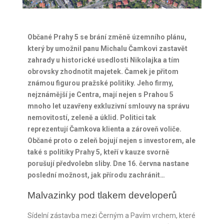
Občané Prahy 5 se brání změně územního plánu,
který by umožnil panu Michalu Čamkovi zastavět
zahrady u historické usedlosti Nikolajka a tím
obrovsky zhodnotit majetek. Čamek je přitom
známou figurou pražské politiky. Jeho firmy,
nejznámější je Centra, mají nejen s Prahou 5
mnoho let uzavřeny exkluzivní smlouvy na správu
nemovitostí, zeleně a úklid. Politici tak
reprezentují Čamkova klienta a zároveň voliče.
Občané proto o zeleň bojují nejen s investorem, ale
také s politiky Prahy 5, kteří v kauze svorně
porušují předvolebn sliby. Dne 16. června nastane
poslední možnost, jak přírodu zachránit…
Malvazinky pod tlakem developerů
Sídelní zástavba mezi Černým a Pavím vrchem, které