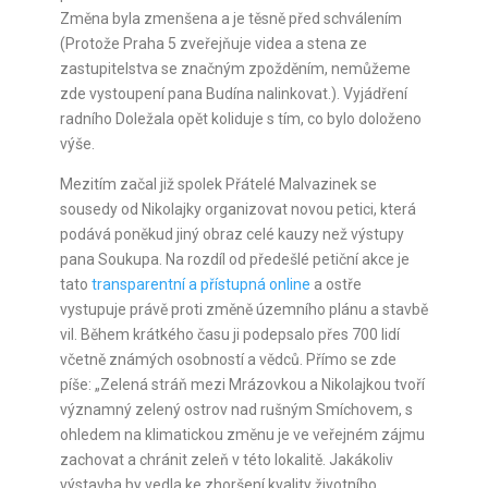
Změna byla zmenšena a je těsně před schválením
(Protože Praha 5 zveřejňuje videa a stena ze
zastupitelstva se značným zpožděním, nemůžeme
zde vystoupení pana Budína nalinkovat.). Vyjádření
radního Doležala opět koliduje s tím, co bylo doloženo
výše.
Mezitím začal již spolek Přátelé Malvazinek se
sousedy od Nikolajky organizovat novou petici, která
podává poněkud jiný obraz celé kauzy než výstupy
pana Soukupa. Na rozdíl od předešlé petiční akce je
tato
transparentní a přístupná online
a ostře
vystupuje právě proti změně územního plánu a stavbě
vil. Během krátkého času ji podepsalo přes 700 lidí
včetně známých osobností a vědců. Přímo se zde
píše: „Zelená stráň mezi Mrázovkou a Nikolajkou tvoří
významný zelený ostrov nad rušným Smíchovem, s
ohledem na klimatickou změnu je ve veřejném zájmu
zachovat a chránit zeleň v této lokalitě. Jakákoliv
výstavba by vedla ke zhoršení kvality životního