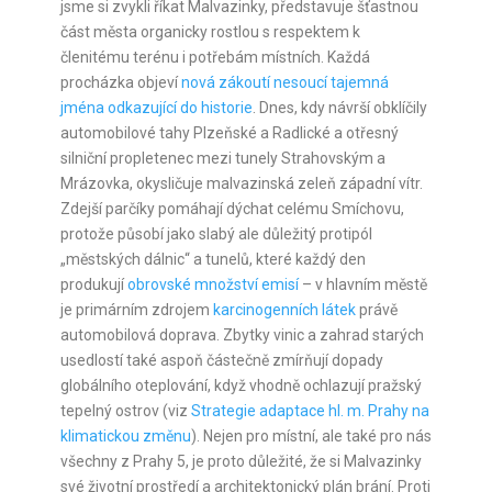
jsme si zvykli říkat Malvazinky, představuje šťastnou
část města organicky rostlou s respektem k
členitému terénu i potřebám místních. Každá
procházka objeví
nová zákoutí nesoucí tajemná
jména odkazující do historie
. Dnes, kdy návrší obklíčily
automobilové tahy Plzeňské a Radlické a otřesný
silniční propletenec mezi tunely Strahovským a
Mrázovka, okysličuje malvazinská zeleň západní vítr.
Zdejší parčíky pomáhají dýchat celému Smíchovu,
protože působí jako slabý ale důležitý protipól
„městských dálnic“ a tunelů, které každý den
produkují
obrovské množství emisí
– v hlavním městě
je primárním zdrojem
karcinogenních látek
právě
automobilová doprava. Zbytky vinic a zahrad starých
usedlostí také aspoň částečně zmírňují dopady
globálního oteplování, když vhodně ochlazují pražský
tepelný ostrov (viz
Strategie adaptace hl. m. Prahy na
klimatickou změnu
). Nejen pro místní, ale také pro nás
všechny z Prahy 5, je proto důležité, že si Malvazinky
své životní prostředí a architektonický plán brání. Proti