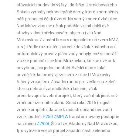
stávajících budov do výšky i do šířky. U smíchovského
Sokola vyrostly nekoncepčně domy, které znemožnily
pěší propojení části území. Na samý konec úzké ulice
Nad Mrázovkou se nějak podařilo vklínit další dvě
stavby v dosti překvapivém objemu (vilu Nad
Mrázovkou 7 vlastní firma s originálním názvem NM7,
a. s.). Podle rozmístění parcel zde však zástavba ani
automobilový provoz plánovány nebyly, což se odráží
v úzké podobě ulice Nad Mrázovkou, kde se dvě auta
nevyhnou, ani jedno neotočí. Svědčí o tom také
pozdější krkolomný vjezd sem z ulice U Mrázovky
řešený zrcadlem. Zásadní ránou pro veškerou zeleň,
kterou nebrání zahrádkářská kolonie, však
představuje stavební projekt, který začal jak jinak než
změnou územního plánu. Snad roku 2015 (registr
změn kompletní datace k radosti občanů neuvádí)
vznikl podnět
P250 ZMPLA
transformovaný postupně
na změnu
Z2928
. Šlo o tzv. Viladomy Nad Mrázovkou,
tj. o vytěžení všech parcel západní části zeleného