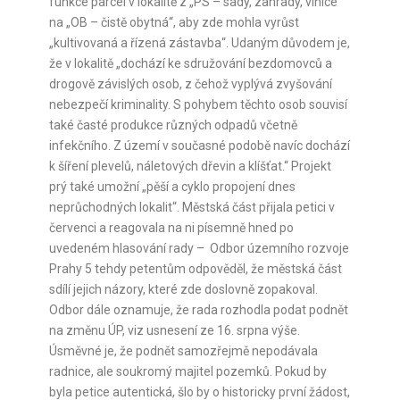
funkce parcel v lokalitě z „PS – sady, zahrady, vinice“
na „OB – čistě obytná“, aby zde mohla vyrůst
„kultivovaná a řízená zástavba“. Udaným důvodem je,
že v lokalitě „dochází ke sdružování bezdomovců a
drogově závislých osob, z čehož vyplývá zvyšování
nebezpečí kriminality. S pohybem těchto osob souvisí
také časté produkce různých odpadů včetně
infekčního. Z území v současné podobě navíc dochází
k šíření plevelů, náletových dřevin a klíšťat.“ Projekt
prý také umožní „pěší a cyklo propojení dnes
neprůchodných lokalit“. Městská část přijala petici v
červenci a reagovala na ni písemně hned po
uvedeném hlasování rady – Odbor územního rozvoje
Prahy 5 tehdy petentům odpověděl, že městská část
sdílí jejich názory, které zde doslovně zopakoval.
Odbor dále oznamuje, že rada rozhodla podat podnět
na změnu ÚP, viz usnesení ze 16. srpna výše.
Úsměvné je, že podnět samozřejmě nepodávala
radnice, ale soukromý majitel pozemků. Pokud by
byla petice autentická, šlo by o historicky první žádost,