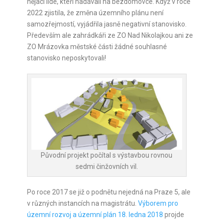
nějací lidé, kteří nadávali na bezdomovce. Když v roce
2022 zjistila, že změna územního plánu není
samozřejmostí, vyjádřila jasně negativní stanovisko.
Především ale zahrádkáři ze ZO Nad Nikolajkou ani ze
ZO Mrázovka městské části žádné souhlasné
stanovisko neposkytovali!
Původní projekt počítal s výstavbou rovnou
sedmi činžovních vil.
Po roce 2017 se již o podnětu nejedná na Praze 5, ale
v různých instancích na magistrátu.
Výborem pro
územní rozvoj a územní plán 18. ledna 2018
projde