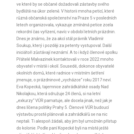
ve které by se občané dožadovali zástavby svého
bydliště na úkor zeleně. V historii mnoha peticí, které
různá občanská společenství na Praze 5 v posledních
letech organizovala, vykazuje zmíněná petice zcela
rekordní čas vyřízení, navíc v období letních prázdnin.
Dnes je známo, že za akcí stál právník Vladimír
Soukup, který i později za petenty vystupoval. Další
iniciátoři zůstávají neznámí. A to i když členové spolku
Přátelé Malvazinek kontaktovali v roce 2022 mnoho
obyvatel v místě i okolí. Sousedé, dokonce obyvatelé
okolních domů, které radnice v místním šetření
jmenuje, o prázdninové „vycházce“ roku 2017 neví.
Eva Kopecká, tajemnice zahrádkářské osady Nad
Nikolajkou, která sdružuje 24 členů, si na letní
„exkurzy“ VÚR pamatuje, ale docela jinak, než jak je
dnes líčena politiky Prahy 5. Členové VÚR budoucí
výstavbu prostě plánovali a zahrádkářů se na nic
neptali. Ti alespoň žádali, aby jim byl umožněn přístup
do kolonie. Podle paní Kopecké byli na místě ještě