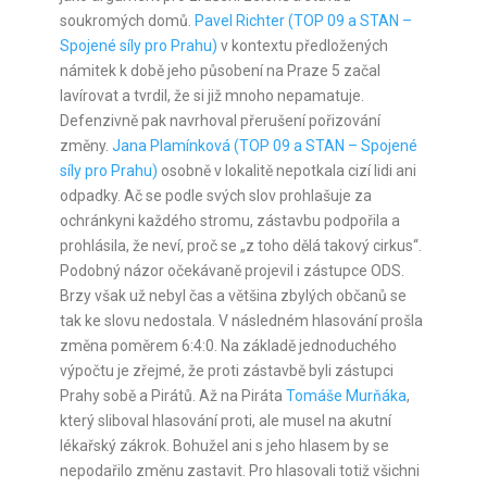
soukromých domů.
Pavel Richter (TOP 09 a STAN –
Spojené síly pro Prahu)
v kontextu předložených
námitek k době jeho působení na Praze 5 začal
lavírovat a tvrdil, že si již mnoho nepamatuje.
Defenzivně pak navrhoval přerušení pořizování
změny.
Jana Plamínková (TOP 09 a STAN – Spojené
síly pro Prahu)
osobně v lokalitě nepotkala cizí lidi ani
odpadky. Ač se podle svých slov prohlašuje za
ochránkyni každého stromu, zástavbu podpořila a
prohlásila, že neví, proč se „z toho dělá takový cirkus“.
Podobný názor očekávaně projevil i zástupce ODS.
Brzy však už nebyl čas a většina zbylých občanů se
tak ke slovu nedostala. V následném hlasování prošla
změna poměrem 6:4:0. Na základě jednoduchého
výpočtu je zřejmé, že proti zástavbě byli zástupci
Prahy sobě a Pirátů. Až na Piráta
Tomáše Murňáka
,
který sliboval hlasování proti, ale musel na akutní
lékařský zákrok. Bohužel ani s jeho hlasem by se
nepodařilo změnu zastavit. Pro hlasovali totiž všichni