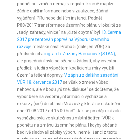
podnět ani změna nemají v registru kromě mapky
žádné další informace nebo vizualizace, žádná
vyjádření IPRu nebo dalších instancí. Podnět
P88/2017 transformace územního plánu v lokalitě ze
„sady, zahrady, vinice“ na „čistě obytná“ byl
13. června
2017 prezentován poprvé na Výboru územního
rozvoje
městské části Praha 5 (dále jen VÚR) za
předsednictví
ing. arch. Zuzany Hamanové (STAN)
,
ale projednání bylo odloženo s žádostí, aby investor
předložil studii s výpočtem koeficientu míry využití
území a řešení dopravy.
V zápisu z dalšího zasedání
VÚR 18. července 2017
se však o změně vůbec
nehovoří, ale v bodu „různé, diskuse“ se dočteme, že
výbor bere na vědomí „informaci o vycházce a
exkurzy (sic!) do oblasti Mrázovky, která se uskuteční
dne 01.08.2017 od 15:00 hod“. Jak se později ukázalo,
vycházka byla ve skutečnosti místní šetření VÚR k
podnětu na změnu územního plánu. I kdyby občané
bedlivě sledovali zápisy výboru, neměli šanci z textu