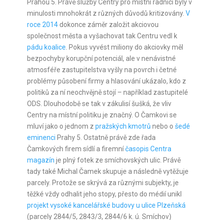
Prahou 5. Právě služby Centry pro místní radnici byly v
minulosti mnohokrát z různých důvodů kritizovány.
V
roce 2014
dokonce záměr založit akciovou
společnost města a vyšachovat tak Centru vedl k
pádu koalice
. Pokus vyvést miliony do akciovky měl
bezpochyby korupční potenciál, ale v nenávistné
atmosféře zastupitelstva vyšly na povrch i četné
problémy působení firmy a hlasování ukázalo, kdo z
politiků za ní neochvějně stojí – například zastupitelé
ODS. Dlouhodobě se tak v zákulisí šušká, že vliv
Centry na místní politiku je značný. O Čamkovi se
mluví jako o jednom z
pražských kmotrů
nebo o
šedé
eminenci
Prahy 5. Ostatně právě zde řada
Čamkových firem sídlí a firemní
časopis Centra
magazín
je plný fotek ze smíchovských ulic. Právě
tady také Michal Čamek skupuje a následně vytěžuje
parcely. Protože se skrývá za různými subjekty, je
těžké vždy odhalit jeho stopy, přesto do médií unikl
projekt vysoké kancelářské budovy u ulice Plzeňská
(parcely 2844/5, 2843/3, 2844/6 k. ú. Smíchov)