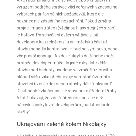
výrazem bodrého správce věcí veřejných vznesou na
výborech pár formálních požadavků, které ale
nakonec nic zásadního nezachrání. Pokud změna
projde i magistrátem (většinou hlasy stejných stran),
je hotovo. Po schválení ovšem většina slibů
developera kouzelně mizí a ani městská část už
stavbu nehodlá kontrolovat – buď se vymlouvá, nebo
věc prostě ignoruje. A zde je ukryto další nebezpečí,
protože developer může do jisté míry dál zvětšit
stavbu nad hodnoty uvedené ve změně územního
plánu. Další riziko představuje samotné územní a
stavební řízení, kde mohou stavby dále “nakynout”.
Dlouhodobé zkušenosti se stavebním úřadem Prahy
5 totiž ukazují, že zdejší úředníci jsou více než
náchylní poskytovat developerům „nadstandardní
služby”.
Ukrajování zeleně kolem Nikolajky