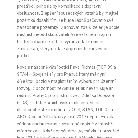
prostředí, přinesla by komplikace s dopravní
obslužností. Zlepšení sousedských vztahů by majitel
pozemků dosáhl tím, že bude řádně pečovat o své
zanedbané pozemky.“ Zachovat zdejší zeleň je podle
místních neoddiskutovatelně ve veřejném zájmu.
Proti stavbám se přitom vymezili také místní
zahrádkáři, kterými stále argumentuje investor i
politici.
Nové a násobně větší petici Pavel Richter (TOP 09 a
STAN – Spojené síly pro Prahu), který má nyní
důležitou pozici v magistrátním Výboru pro územní
rozvoj, již pozornost nevěnuje. Nijak nevzrušuje ani
radního Prahy 5 pro místní rozvoj Zdeňka Doležala
(ODS). Ostatně smíchovská radnice vedená
dlouhodobě stejnými lidmi z ODS, STAN, TOP 09 a
ANO již od počátku kauzy roku 2017 neprojevovala
žádnou snahu místní o chystané možné zástavbě
informovat – když nepočítáme „vycházku“ uprostřed