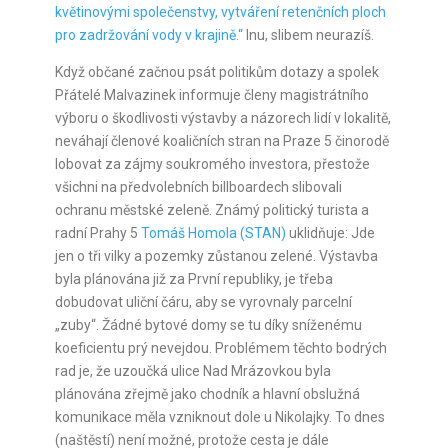
květinovými společenstvy, vytváření retenčních ploch
pro zadržování vody v krajině.“
Inu, slibem neurazíš.
Když občané začnou psát politikům dotazy a spolek
Přátelé Malvazinek informuje členy magistrátního
výboru o škodlivosti výstavby a názorech lidí v lokalitě,
neváhají členové koaličních stran na Praze 5 činorodě
lobovat za zájmy soukromého investora, přestože
všichni na předvolebních billboardech slibovali
ochranu městské zeleně. Známý politický turista a
radní Prahy 5
Tomáš Homola (STAN)
uklidňuje: Jde
jen o tři vilky a pozemky zůstanou zelené. Výstavba
byla plánována již za První republiky, je třeba
dobudovat uliční čáru, aby se vyrovnaly parcelní
„zuby“. Žádné bytové domy se tu díky sníženému
koeficientu prý nevejdou. Problémem těchto bodrých
rad je, že uzoučká ulice Nad Mrázovkou byla
plánována zřejmě jako chodník a hlavní obslužná
komunikace měla vzniknout dole u Nikolajky. To dnes
(naštěstí) není možné, protože cesta je dále