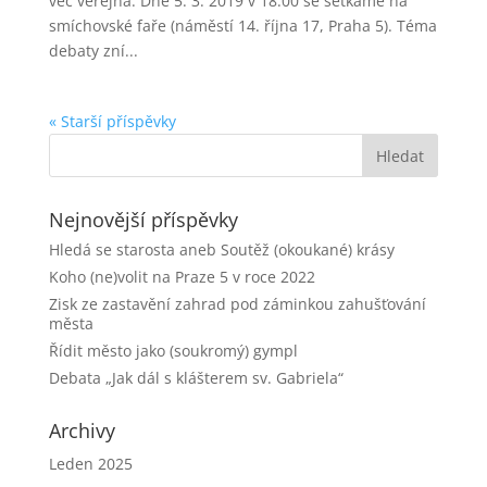
věc veřejná. Dne 5. 3. 2019 v 18.00 se setkáme na
smíchovské faře (náměstí 14. října 17, Praha 5). Téma
debaty zní...
« Starší příspěvky
Nejnovější příspěvky
Hledá se starosta aneb Soutěž (okoukané) krásy
Koho (ne)volit na Praze 5 v roce 2022
Zisk ze zastavění zahrad pod záminkou zahušťování
města
Řídit město jako (soukromý) gympl
Debata „Jak dál s klášterem sv. Gabriela“
Archivy
Leden 2025