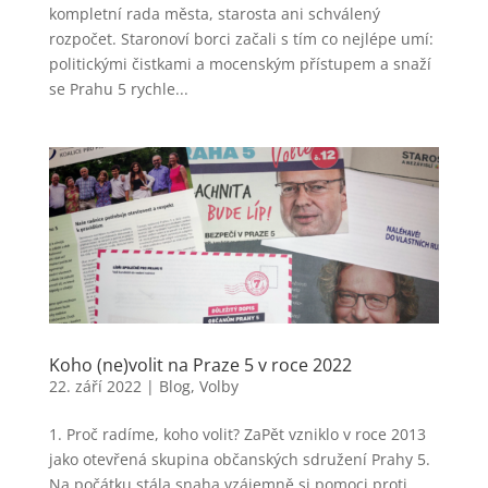
kompletní rada města, starosta ani schválený
rozpočet. Staronoví borci začali s tím co nejlépe umí:
politickými čistkami a mocenským přístupem a snaží
se Prahu 5 rychle...
Koho (ne)volit na Praze 5 v roce 2022
22. září 2022
|
Blog
,
Volby
1. Proč radíme, koho volit? ZaPět vzniklo v roce 2013
jako otevřená skupina občanských sdružení Prahy 5.
Na počátku stála snaha vzájemně si pomoci proti