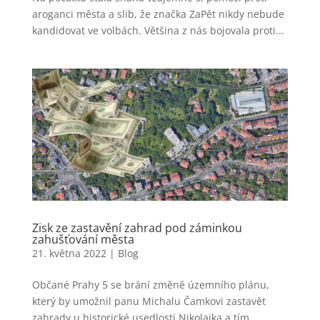
aroganci města a slib, že značka ZaPět nikdy nebude
kandidovat ve volbách. Většina z nás bojovala proti...
Zisk ze zastavění zahrad pod záminkou
zahušťování města
21. května 2022
|
Blog
Občané Prahy 5 se brání změně územního plánu,
který by umožnil panu Michalu Čamkovi zastavět
zahrady u historické usedlosti Nikolajka a tím